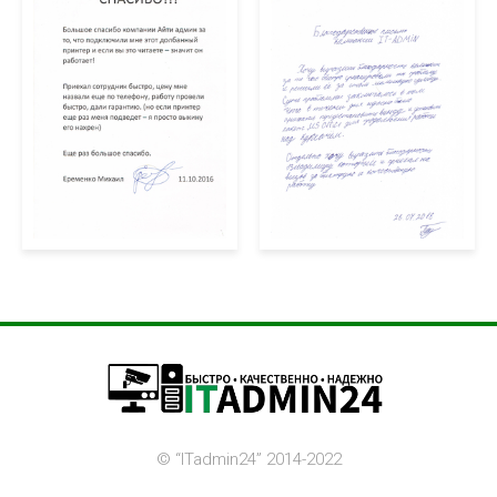
©️ “ITadmin24” 2014-2022