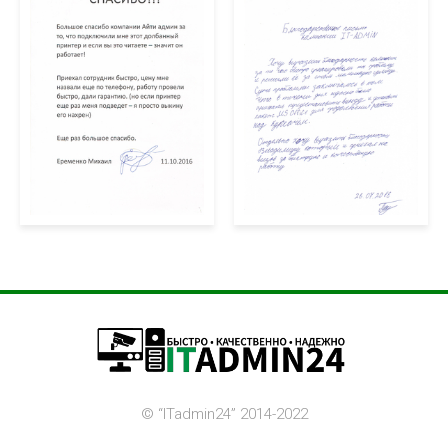
©️ “ITadmin24” 2014-2022