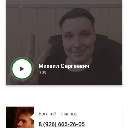
Михаил Сергеевич
Александра Викторовна
Екатерина Владимировна
0:09
0:15
0:13
Евгений Романов
8 (926) 665-26-05