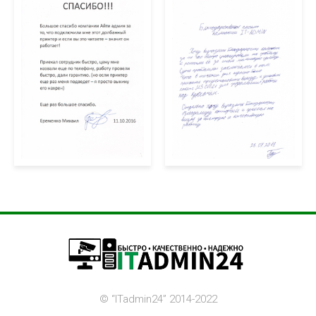
©️ “ITadmin24” 2014-2022