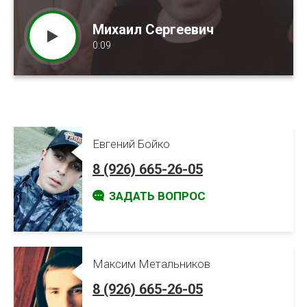
Михаил Сергеевич
Александра Викторовна
Екатерина Владимировна
0:09
0:15
0:13
Евгений Бойко
8 (926) 665-26-05
ЗАДАТЬ ВОПРОС
Максим Метальников
8 (926) 665-26-05