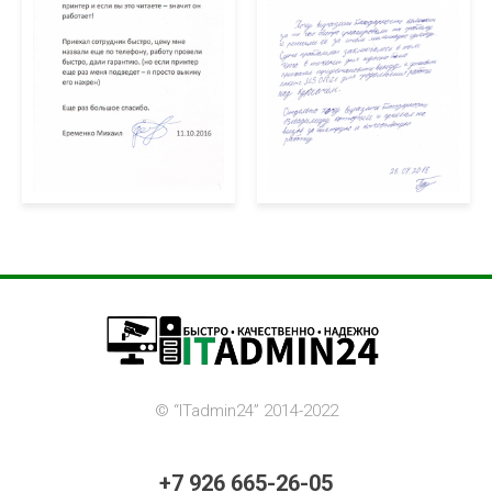
©️ “ITadmin24” 2014-2022
+7 926 665-26-05