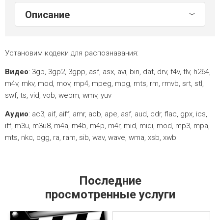
Описание
Установим кодеки для распознавания:
Видео
: 3gp, 3gp2, 3gpp, asf, asx, avi, bin, dat, drv, f4v, flv, h264,
m4v, mkv, mod, mov, mp4, mpeg, mpg, mts, rm, rmvb, srt, stl,
swf, ts, vid, vob, webm, wmv, yuv
Аудио
: ac3, aif, aiff, amr, aob, ape, asf, aud, cdr, flac, gpx, ics,
iff, m3u, m3u8, m4a, m4b, m4p, m4r, mid, midi, mod, mp3, mpa,
mts, nkc, ogg, ra, ram, sib, wav, wave, wma, xsb, xwb
Последние
просмотренные услуги