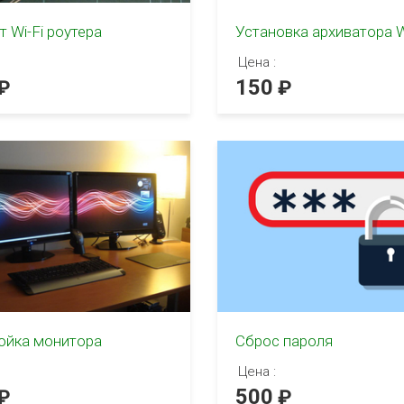
 Wi-Fi роутера
Установка архиватора 
Цена :
150
ойка монитора
Сброс пароля
Цена :
500