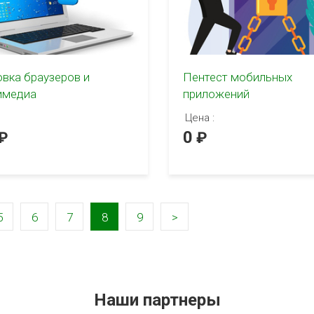
овка браузеров и
Пентест мобильных
имедиа
приложений
Цена :
0
5
6
7
8
9
>
Наши партнеры