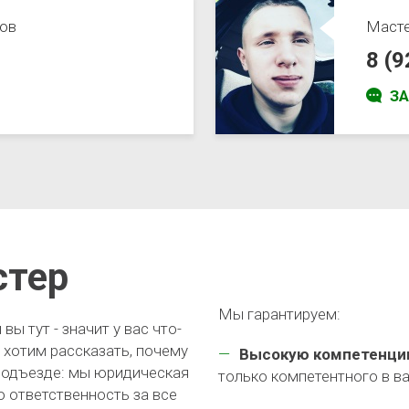
ов
Маст
8 (
З
стер
Мы гарантируем:
ы тут - значит у вас что-
 хотим рассказать, почему
Высокую компетенци
 подъезде: мы юридическая
только компетентного в в
ю ответственность за все