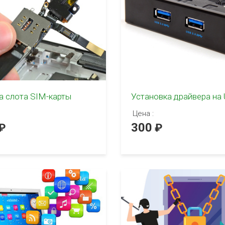
а слота SIM-карты
Установка драйвера на
Цена :
300