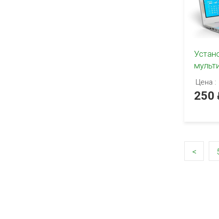
Устан
мульт
Цена :
250
<