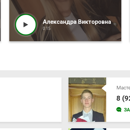
Александра Викторовна
0:15
Маст
8 (
З